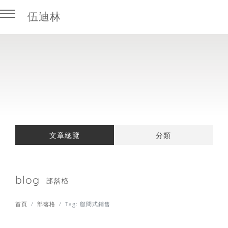
伍迪林
回主選單
回主選單
商業開發
學習筆記
外商BD實戰
房產科技
文章總覽
分類
業務職涯攻略
日本房地產
課程 / 書摘
blog
部落格
證照考試
首頁
部落格
Tag: 顧問式銷售