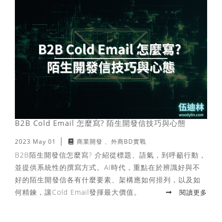
B2B Cold Email 怎麼寫? 陌生開發信技巧與心態
2023 May 01
商業開發
外商BD實戰
B2B陌生開發信怎麼寫? 介紹從標題、語氣，到呼籲行動，
並提供系統性的撰寫方式。AI時代，重點在於辨識好與不
好的陌生開發信各有什麼要素、架構應如何排列，以及如
何精鍊，讓Cold Email發揮最大價值。
閱讀更多