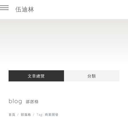
伍迪林
回主選單
回主選單
商業開發
學習筆記
外商BD實戰
房產科技
文章總覽
分類
業務職涯攻略
日本房地產
課程 / 書摘
blog
部落格
證照考試
首頁
部落格
Tag: 商業開發